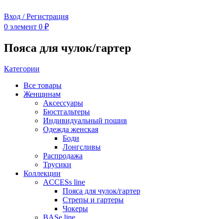
Вход / Регистрация
0
элемент
0
₽
Пояса для чулок/гартер
Категории
Все
товары
Женщинам
Аксессуары
Бюстгальтеры
Индивидуальный пошив
Одежда женская
Боди
Лонгсливы
Распродажа
Трусики
Коллекции
ACCESs line
Пояса для чулок/гартер
Стрепы и гартеры
Чокеры
BASe line