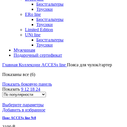
Бюстгальтеры
Трусики
ERo line
Бюстгальтеры
Трусики
Limited Edition
UNi line
Бюстгальтеры
Трусики
Мужчинам
Подарочный сертификат
Главная
Коллекции
ACCESs line
Пояса для чулок/гартер
Показаны все (6)
Показать боковую панель
Показать
9
12
18
24
Выберите параметры
Добавить в избранное
Пояс ACCESs line №8
3190
₽