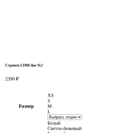
Нажмите, чтобы увеличить
Стринги LIMIt line №2
2390
₽
XS
S
Размер
M
L
Белый
Светло-бежевый