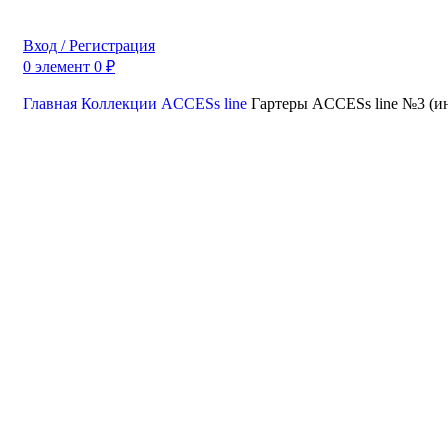
Вход / Регистрация
0
элемент
0
₽
Главная
Коллекции
ACCESs line
Гартеры ACCESs line №3 (
Нажмите, чтобы увели