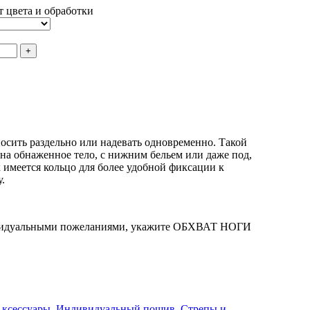
 цвета и обработки
сить раздельно или надевать одновременно. Такой
 на обнаженное тело, с нижним бельем или даже под,
их имеется кольцо для более удобной фиксации к
.
дивидуальными пожеланиями, укажите ОБХВАТ НОГИ
ксессуары
,
Индивидуальный пошив
,
Стрепы и