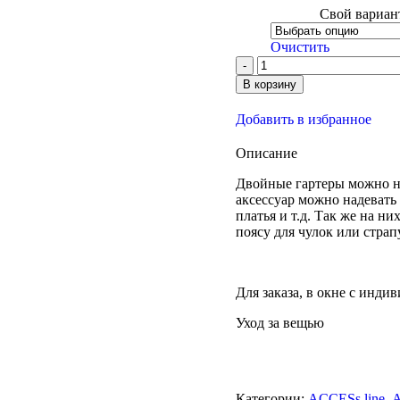
Свой вариант
Очистить
В корзину
Добавить в избранное
Описание
Двойные гартеры можно но
аксессуар можно надевать
платья и т.д. Так же на н
поясу для чулок или страпу
Для заказа, в окне с ин
Уход за вещью
Категории:
ACCESs line
,
А