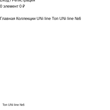
Вход / Регистрация
0
элемент
0
₽
Главная
Коллекции
UNi line
Топ UNi line №6
Нажмите, чтобы увеличить
Топ UNi line №6