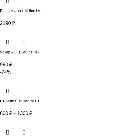
Бразильяно UNi line №1
2190
₽
Чокер ACCESs line №7
990
₽
-74%
Стринги ERo line №1.1
600
₽
–
1300
₽