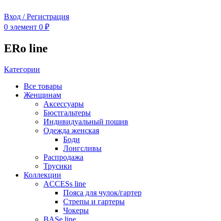
Вход / Регистрация
0
элемент
0
₽
ERo line
Категории
Все
товары
Женщинам
Аксессуары
Бюстгальтеры
Индивидуальный пошив
Одежда женская
Боди
Лонгсливы
Распродажа
Трусики
Коллекции
ACCESs line
Пояса для чулок/гартер
Стрепы и гартеры
Чокеры
BASe line