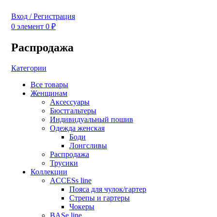
Вход / Регистрация
0
элемент
0
₽
Распродажа
Категории
Все
товары
Женщинам
Аксессуары
Бюстгальтеры
Индивидуальный пошив
Одежда женская
Боди
Лонгсливы
Распродажа
Трусики
Коллекции
ACCESs line
Пояса для чулок/гартер
Стрепы и гартеры
Чокеры
BASe line